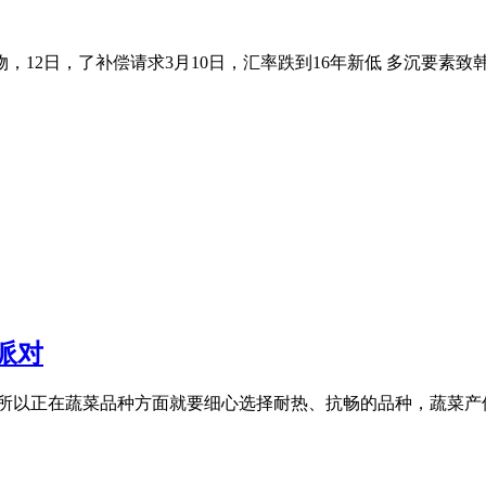
2日，了补偿请求3月10日，汇率跌到16年新低 多沉要素致韩
派对
所以正在蔬菜品种方面就要细心选择耐热、抗畅的品种，蔬菜产值