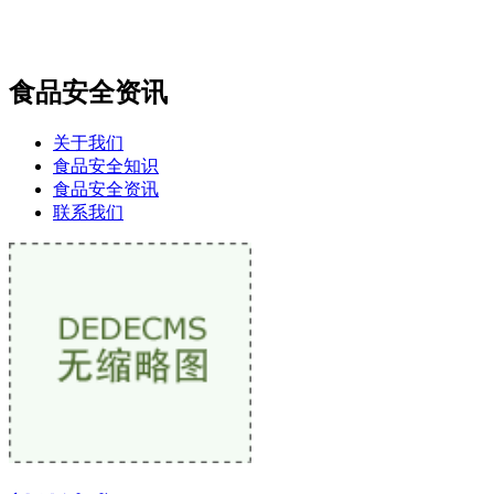
食品安全资讯
关于我们
食品安全知识
食品安全资讯
联系我们