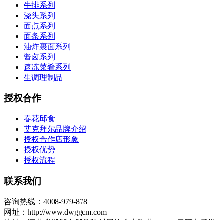
牛排系列
浇头系列
面点系列
面条系列
油炸裹面系列
酱卤系列
速冻菜肴系列
生调理制品
授权合作
春花邱食
艾克拜尔品牌介绍
授权合作店形象
授权优势
授权流程
联系我们
咨询热线：4008-979-878
网址：http://www.dwggcm.com