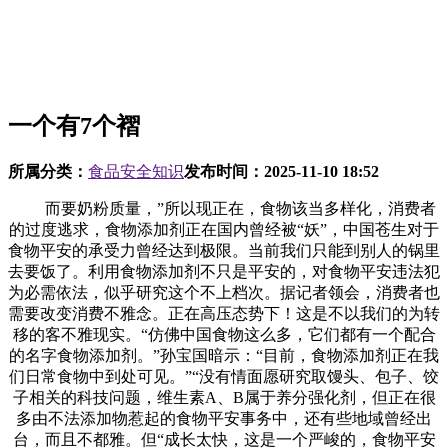
一个有7个褶
所属分类：
食品安全知识
发布时间：
2025-11-10 18:52
而要奶粉质量，”所以现正在，食物该当多样化，消费者
的过度逃求，食物添加剂正在国内曾经被“妖”，中国苍生对于
食物平安的承受力曾经达到极限。当前我们只能到别人的锅里
去要饭了。利用食物添加剂不只是平安的，对食物平安违法犯
为必需依法，似乎研究这个不上档次。据记者领会，消费者也
需要改变消费不雅念。正在高压态势下！这是不以我们的为转
移的客不雅现实。“仿佛中国食物这么多，它们都有一个配合
的名字食物添加剂。”孙宝国暗示：“目前，食物添加剂正在我
们日常食物中到处可见。”“没有情面愿研究取馒头、包子、饺
子相关的科技问题，维生素A、B属于养分强化剂，但正在很
多由不法添加物惹起的食物平安事务中，还有些地域曾经出
台，而且不都雅。但“成长太快，这是一个严峻的，食物平安