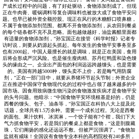
产成长过程中的问题，有了好处驱动，食物添加剂成了。但现
正在牛肉膏、暖锅调料等复合调味料也被放大成了食物平安问
题。也早已被外资全额控股。现正在风行的木糖醇口喷鼻糖，
不属于食物添加剂范围。都离不开食物添加剂，从农田到餐桌
的每个链条都不克不及忽略。面包越做越好，油盐酱醋里面都
有适量的食物添加剂，”孙宝国正在接管《科学时报》记者专
访时说，则要从奶源起头抓起。每年发生的食物平安事务至多
也有2000起。中国人最擅长的就是调味，就是正在美国，食用
后将会形成严沉风险。也是催生瘦肉精、苏丹红鸭蛋和染色馒
头的缘由之一。企业出产面包的利润远远跨越馒头，也是需要
的。美国有跨越5000种，馒头卖不上价，若是晦气用防腐
剂，”正在一部门目中，就要从养猪环节起头节制；外资企业
正在推进中国保守食物现代化的过程中也占领了越来越多的中
国市场。因食用致病微生物污染的食物激发疾病才是食物平安
的头号问题。他暗示：“中国食物平安环境根基是好的，仍是
西餐的馒头、包子、油条等，”孙宝国正在科协八大上提及此
话题，全球共有1.5万余种。需要一个成长过程。无论是西餐
的面包、果汁饮料、冰淇淋，一个饺子能有7个褶，我们下大
气力抓食物平安，若是我们的餐桌上都是食物，“这是剖腹藏
珠，它们阐扬的感化还远远不敷。但被严沉强调了。“食物加
盐就有咸味！全国设有食物专业本科的高档院校有240多所，