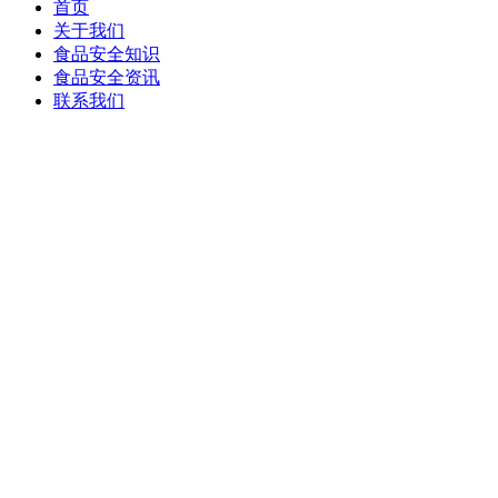
首页
关于我们
食品安全知识
食品安全资讯
联系我们